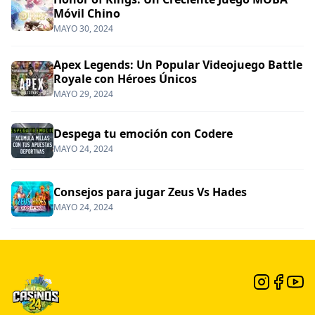
Móvil Chino
MAYO 30, 2024
Apex Legends: Un Popular Videojuego Battle
Royale con Héroes Únicos
MAYO 29, 2024
Despega tu emoción con Codere
MAYO 24, 2024
Consejos para jugar Zeus Vs Hades
MAYO 24, 2024
Instagram
Faceboo
YouT