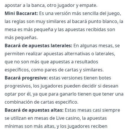
apostar a la banca, otro jugador y empate.
Mini Baccarat:
Es una versión más sencilla del juego,
las reglas son muy similares al bacará punto blanco, la
mesa es más pequeña y las apuestas recibidas son
más pequeñas.
Bacará de apuestas laterales:
En algunas mesas, se
permiten realizar apuestas alternativas o laterales,
que no son más que apuestas a resultados
específicos, como pares de cartas y similares.
Bacará progresivo:
estas versiones tienen botes
progresivos, los jugadores pueden decidir si desean
optar por él, ya que para ganarlo tienen que tener una
combinación de cartas especifico.
Bacará de apuestas altas:
Estas mesas casi siempre
se utilizan en mesas de Live casino, la apuestas
mínimas son más altas, y los jugadores reciben