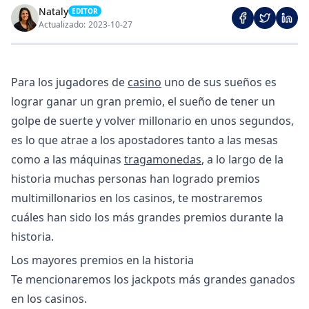
Nataly
EDITOR
Facebook
Twitter
Link
Actualizado:
2023-10-27
Para los jugadores de
casino
uno de sus sueños es
lograr ganar un gran premio, el sueño de tener un
golpe de suerte y volver millonario en unos segundos,
es lo que atrae a los apostadores tanto a las mesas
como a las máquinas
tragamonedas
, a lo largo de la
historia muchas personas han logrado premios
multimillonarios en los casinos, te mostraremos
cuáles han sido los más grandes premios durante la
historia.
Los mayores premios en la historia
Te mencionaremos los jackpots más grandes ganados
en los casinos.