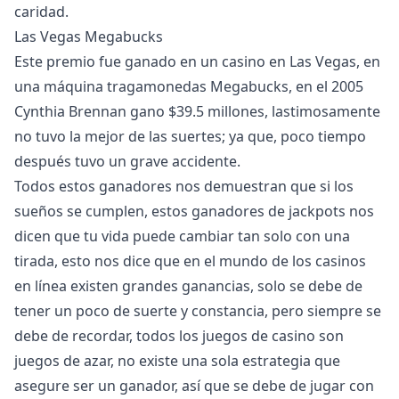
caridad.
Las Vegas Megabucks
Este premio fue ganado en un casino en Las Vegas, en
una máquina tragamonedas Megabucks, en el 2005
Cynthia Brennan gano $39.5 millones, lastimosamente
no tuvo la mejor de las suertes; ya que, poco tiempo
después tuvo un grave accidente.
Todos estos ganadores nos demuestran que si los
sueños se cumplen, estos ganadores de jackpots nos
dicen que tu vida puede cambiar tan solo con una
tirada, esto nos dice que en el mundo de los casinos
en línea existen grandes ganancias, solo se debe de
tener un poco de suerte y constancia, pero siempre se
debe de recordar, todos los juegos de casino son
juegos de azar, no existe una sola estrategia que
asegure ser un ganador, así que se debe de jugar con