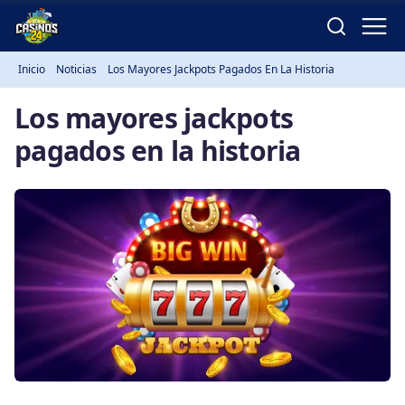
Casinos24
Open Searc
Ope
Inicio
Noticias
Los Mayores Jackpots Pagados En La Historia
Los mayores jackpots
pagados en la historia