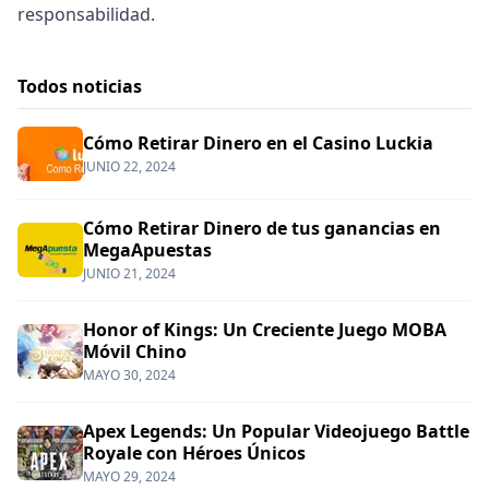
responsabilidad.
Todos noticias
Cómo Retirar Dinero en el Casino Luckia
JUNIO 22, 2024
Cómo Retirar Dinero de tus ganancias en
MegaApuestas
JUNIO 21, 2024
Honor of Kings: Un Creciente Juego MOBA
Móvil Chino
MAYO 30, 2024
Apex Legends: Un Popular Videojuego Battle
Royale con Héroes Únicos
MAYO 29, 2024