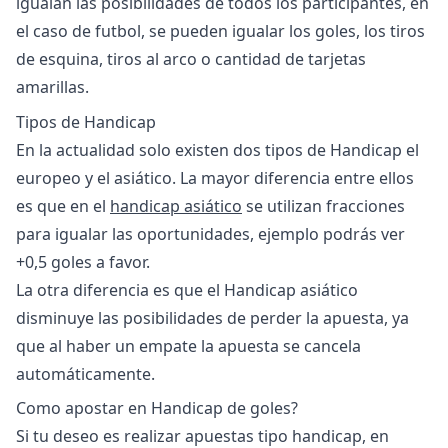
igualan las posibilidades de todos los participantes, en
el caso de futbol, se pueden igualar los goles, los tiros
de esquina, tiros al arco o cantidad de tarjetas
amarillas.
Tipos de Handicap
En la actualidad solo existen dos tipos de Handicap el
europeo y el asiático. La mayor diferencia entre ellos
es que en el
handicap asiático
se utilizan fracciones
para igualar las oportunidades, ejemplo podrás ver
+0,5 goles a favor.
La otra diferencia es que el Handicap asiático
disminuye las posibilidades de perder la apuesta, ya
que al haber un empate la apuesta se cancela
automáticamente.
Como apostar en Handicap de goles?
Si tu deseo es realizar apuestas tipo handicap, en