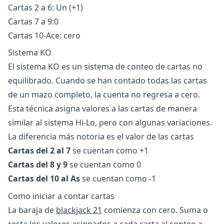
Cartas 2 a 6: Un (+1)
Cartas 7 a 9:0
Cartas 10-Ace: cero
Sistema KO
El sistema KO es un sistema de conteo de cartas no
equilibrado. Cuando se han contado todas las cartas
de un mazo completo, la cuenta no regresa a cero.
Esta técnica asigna valores a las cartas de manera
similar al sistema Hi-Lo, pero con algunas variaciones.
La diferencia más notoria es el valor de las cartas
Cartas del 2 al 7
se cuentan como +1
Cartas del 8 y 9
se cuentan como 0
Cartas del 10 al As
se cuentan como -1
Como iniciar a contar cartas
La baraja de
blackjack 21
comienza con cero. Suma o
resta los valores asignados a cada carta al conteo a