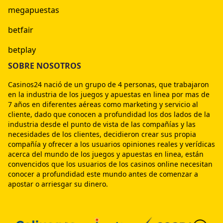
megapuestas
betfair
betplay
SOBRE NOSOTROS
Casinos24 nació de un grupo de 4 personas, que trabajaron
en la industria de los juegos y apuestas en linea por mas de
7 años en diferentes aéreas como marketing y servicio al
cliente, dado que conocen a profundidad los dos lados de la
industria desde el punto de vista de las compañías y las
necesidades de los clientes, decidieron crear sus propia
compañía y ofrecer a los usuarios opiniones reales y verídicas
acerca del mundo de los juegos y apuestas en linea, están
convencidos que los usuarios de los casinos online necesitan
conocer a profundidad este mundo antes de comenzar a
apostar o arriesgar su dinero.