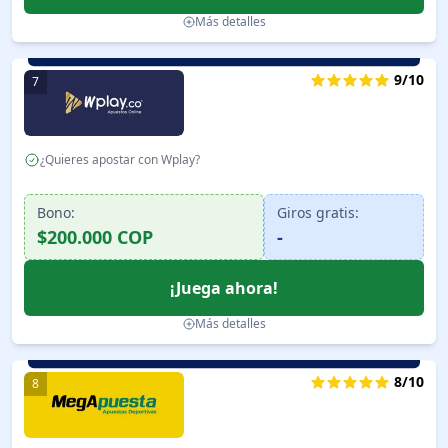
Más detalles
RESEÑA
WPLAY
9
/10
7
Fundado:
Wagering:
2018
35
¿Quieres apostar con Wplay?
Juegos:
Tiempo de retiro:
+300
24-72 Horas
Bono:
Giros gratis:
$200.000 COP
-
Metodos de pago:
¡Juega ahora!
Más detalles
RESEÑA
MEGAPUESTAS
8
/10
8
Fundado:
Wagering: