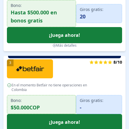
Bono:
Juegos:
Tiempo de retiro:
Giros gratis:
Hasta $500.000 en
+300
24-72 Horas
20
bonos gratis
Metodos de pago:
¡Juega ahora!
Más detalles
RESEÑA
BETFAIR
8
/10
3
Fundado:
Wagering:
2018
-
En el momento Betfair no tiene operaciones en
Colombia
Juegos:
Tiempo de retiro:
+200
24-72 Horas
Bono:
Giros gratis:
$50.000COP
-
Metodos de pago:
¡Juega ahora!