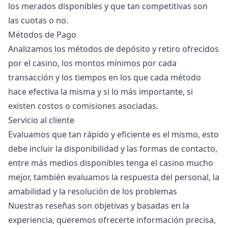
los merados disponibles y que tan competitivas son
las cuotas o no.
Métodos de Pago
Analizamos los métodos de depósito y retiro ofrecidos
por el casino, los montos mínimos por cada
transacción y los tiempos en los que cada método
hace efectiva la misma y si lo más importante, si
existen costos o comisiones asociadas.
Servicio al cliente
Evaluamos que tan rápido y eficiente es el mismo, esto
debe incluir la disponibilidad y las formas de contacto,
entre más medios disponibles tenga el casino mucho
mejor, también evaluamos la respuesta del personal, la
amabilidad y la resolución de los problemas
Nuestras reseñas son objetivas y basadas en la
experiencia, queremos ofrecerte información precisa,